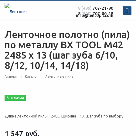
8 (499)
707-21-90
8
(800)
707-00-18
info@lentopil.com
Ленточное полотно (пила)
по металлу BX TOOL M42
2485 х 13 (шаг зуба 6/10,
8/12, 10/14, 14/18)
Главная
Каталог
Ленточные пилы
В наличии
Длина ленточной пилы - 2485, Ширина - 13, Шаг зуба по выбору
1 547
руб.