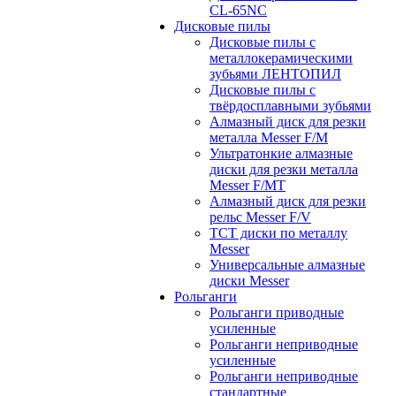
CL-65NC
Дисковые пилы
Дисковые пилы с
металлокерамическими
зубьями ЛЕНТОПИЛ
Дисковые пилы с
твёрдосплавными зубьями
Алмазный диск для резки
металла Messer F/M
Ультратонкие алмазные
диски для резки металла
Messer F/MT
Алмазный диск для резки
рельс Messer F/V
ТСТ диски по металлу
Messer
Универсальные алмазные
диски Messer
Рольганги
Рольганги приводные
усиленные
Рольганги неприводные
усиленные
Рольганги неприводные
стандартные