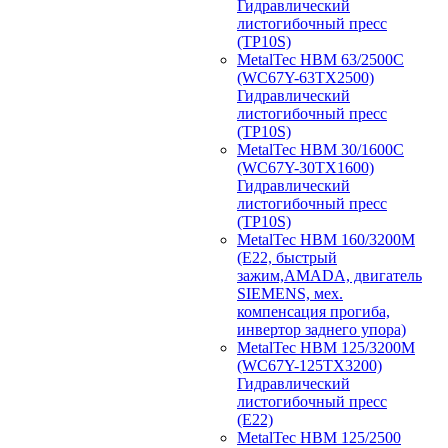
Гидравлический
листогибочный пресс
(TP10S)
MetalTec HBM 63/2500C
(WC67Y-63TX2500)
Гидравлический
листогибочный пресс
(TP10S)
MetalTec HBM 30/1600C
(WC67Y-30TX1600)
Гидравлический
листогибочный пресс
(TP10S)
MetalTec HBM 160/3200M
(E22, быстрый
зажим,AMADA, двигатель
SIEMENS, мех.
компенсация прогиба,
инвертор заднего упора)
MetalTec HBM 125/3200M
(WC67Y-125TX3200)
Гидравлический
листогибочный пресс
(E22)
MetalTec HBM 125/2500