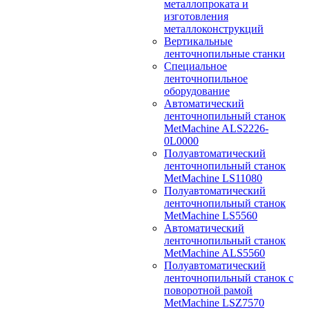
металлопроката и
изготовления
металлоконструкций
Вертикальные
ленточнопильные станки
Специальное
ленточнопильное
оборудование
Автоматический
ленточнопильный станок
MetMachine ALS2226-
0L0000
Полуавтоматический
ленточнопильный станок
MetMachine LS11080
Полуавтоматический
ленточнопильный станок
MetMachine LS5560
Автоматический
ленточнопильный станок
MetMachine ALS5560
Полуавтоматический
ленточнопильный станок с
поворотной рамой
MetMachine LSZ7570