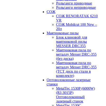
Рольганги приводные
Рольганги неприводные
СОЖ
СОЖ RENORATAK 6210
VR
СОЖ Mobilcut 100 New –
20л
Маятниковые пилы
Блок клиновой для
маятниковой пилы
MESSER DRC355
Маятниковая пила по
металлу Messer DRC-355
(без диска)
Маятниковая пила по
металлу Messer DRC-355
(ТСТ диск по стали в
комплекте)
Оптоволоконные лазерные
станки
MetalTec 1530P (6000W)
(RJ-3015P)
Оптоволоконный
лазерный станок
MetalTec 1530С