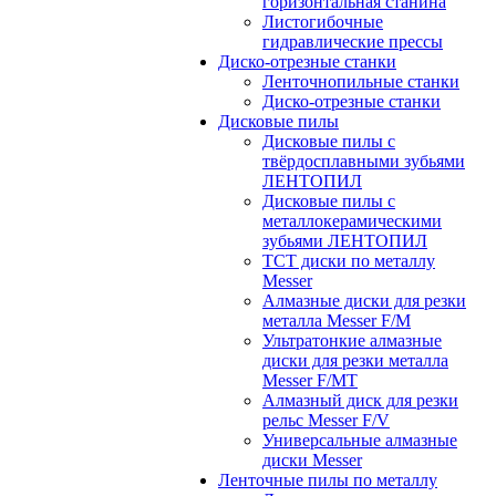
горизонтальная станина
Листогибочные
гидравлические прессы
Диско-отрезные станки
Ленточнопильные станки
Диско-отрезные станки
Дисковые пилы
Дисковые пилы с
твёрдосплавными зубьями
ЛЕНТОПИЛ
Дисковые пилы с
металлокерамическими
зубьями ЛЕНТОПИЛ
ТСТ диски по металлу
Messer
Алмазные диски для резки
металла Messer F/M
Ультратонкие алмазные
диски для резки металла
Messer F/MT
Алмазный диск для резки
рельс Messer F/V
Универсальные алмазные
диски Messer
Ленточные пилы по металлу