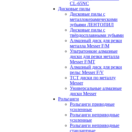
CL-65NC
Дисковые пилы
Дисковые пилы с
металлокерамическими
зубьями ЛЕНТОПИЛ
Дисковые пилы с
твёрдосплавными зубьями
Алмазный диск для резки
металла Messer F/M
Ультратонкие алмазные
диски для резки металла
Messer F/MT
Алмазный диск для резки
рельс Messer F/V
ТСТ диски по металлу
Messer
Универсальные алмазные
диски Messer
Рольганги
Рольганги приводные
усиленные
Рольганги неприводные
усиленные
Рольганги неприводные
стандартные