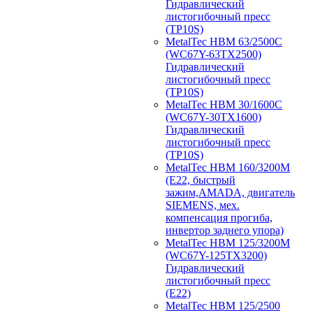
Гидравлический
листогибочный пресс
(TP10S)
MetalTec HBM 63/2500C
(WC67Y-63TX2500)
Гидравлический
листогибочный пресс
(TP10S)
MetalTec HBM 30/1600C
(WC67Y-30TX1600)
Гидравлический
листогибочный пресс
(TP10S)
MetalTec HBM 160/3200M
(E22, быстрый
зажим,AMADA, двигатель
SIEMENS, мех.
компенсация прогиба,
инвертор заднего упора)
MetalTec HBM 125/3200M
(WC67Y-125TX3200)
Гидравлический
листогибочный пресс
(E22)
MetalTec HBM 125/2500