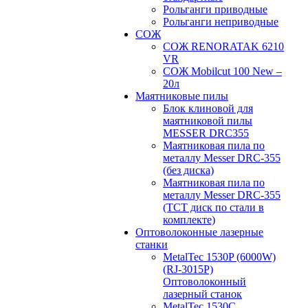
Рольганги приводные
Рольганги неприводные
СОЖ
СОЖ RENORATAK 6210
VR
СОЖ Mobilcut 100 New –
20л
Маятниковые пилы
Блок клиновой для
маятниковой пилы
MESSER DRC355
Маятниковая пила по
металлу Messer DRC-355
(без диска)
Маятниковая пила по
металлу Messer DRC-355
(ТСТ диск по стали в
комплекте)
Оптоволоконные лазерные
станки
MetalTec 1530P (6000W)
(RJ-3015P)
Оптоволоконный
лазерный станок
MetalTec 1530С