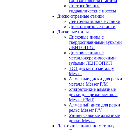
горизонтальная станина
Листогибочные
гидравлические прессы
Диско-отрезные станки
Ленточнопильные станки
Диско-отрезные станки
Дисковые пилы
Дисковые пилы с
твёрдосплавными зубьями
ЛЕНТОПИЛ
Дисковые пилы с
металлокерамическими
зубьями ЛЕНТОПИЛ
ТСТ диски по металлу
Messer
Алмазные диски для резки
металла Messer F/M
Ультратонкие алмазные
диски для резки металла
Messer F/MT
Алмазный диск для резки
рельс Messer F/V
Универсальные алмазные
диски Messer
Ленточные пилы по металлу