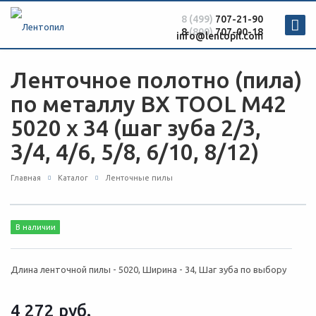
8 (499)
707-21-90
8
(800)
707-00-18
info@lentopil.com
Ленточное полотно (пила)
по металлу BX TOOL M42
5020 х 34 (шаг зуба 2/3,
3/4, 4/6, 5/8, 6/10, 8/12)
Главная
Каталог
Ленточные пилы
В наличии
Длина ленточной пилы - 5020, Ширина - 34, Шаг зуба по выбору
4 272
руб.