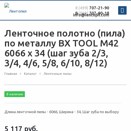
8 (499)
707-21-90
8
(800)
707-00-18
info@lentopil.com
Ленточное полотно (пила)
по металлу BX TOOL M42
6066 х 34 (шаг зуба 2/3,
3/4, 4/6, 5/8, 6/10, 8/12)
Главная
Каталог
Ленточные пилы
В наличии
Длина ленточной пилы - 6066, Ширина - 34, Шаг зуба по выбору
5 117
руб.