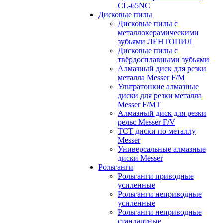
CL-65NC
Дисковые пилы
Дисковые пилы с
металлокерамическими
зубьями ЛЕНТОПИЛ
Дисковые пилы с
твёрдосплавными зубьями
Алмазный диск для резки
металла Messer F/M
Ультратонкие алмазные
диски для резки металла
Messer F/MT
Алмазный диск для резки
рельс Messer F/V
ТСТ диски по металлу
Messer
Универсальные алмазные
диски Messer
Рольганги
Рольганги приводные
усиленные
Рольганги неприводные
усиленные
Рольганги неприводные
стандартные