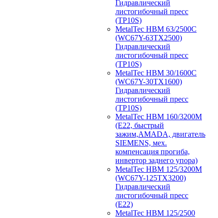
Гидравлический
листогибочный пресс
(TP10S)
MetalTec HBM 63/2500C
(WC67Y-63TX2500)
Гидравлический
листогибочный пресс
(TP10S)
MetalTec HBM 30/1600C
(WC67Y-30TX1600)
Гидравлический
листогибочный пресс
(TP10S)
MetalTec HBM 160/3200M
(E22, быстрый
зажим,AMADA, двигатель
SIEMENS, мех.
компенсация прогиба,
инвертор заднего упора)
MetalTec HBM 125/3200M
(WC67Y-125TX3200)
Гидравлический
листогибочный пресс
(E22)
MetalTec HBM 125/2500