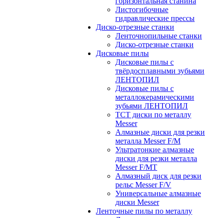
горизонтальная станина
Листогибочные
гидравлические прессы
Диско-отрезные станки
Ленточнопильные станки
Диско-отрезные станки
Дисковые пилы
Дисковые пилы с
твёрдосплавными зубьями
ЛЕНТОПИЛ
Дисковые пилы с
металлокерамическими
зубьями ЛЕНТОПИЛ
ТСТ диски по металлу
Messer
Алмазные диски для резки
металла Messer F/M
Ультратонкие алмазные
диски для резки металла
Messer F/MT
Алмазный диск для резки
рельс Messer F/V
Универсальные алмазные
диски Messer
Ленточные пилы по металлу