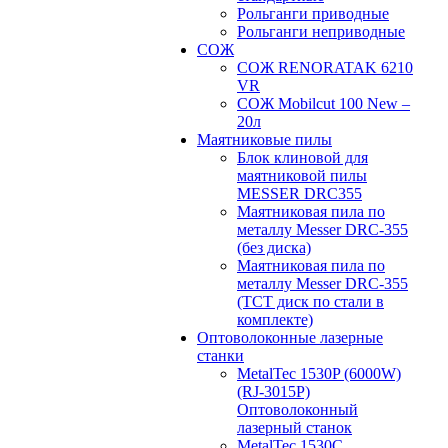
Рольганги приводные
Рольганги неприводные
СОЖ
СОЖ RENORATAK 6210
VR
СОЖ Mobilcut 100 New –
20л
Маятниковые пилы
Блок клиновой для
маятниковой пилы
MESSER DRC355
Маятниковая пила по
металлу Messer DRC-355
(без диска)
Маятниковая пила по
металлу Messer DRC-355
(ТСТ диск по стали в
комплекте)
Оптоволоконные лазерные
станки
MetalTec 1530P (6000W)
(RJ-3015P)
Оптоволоконный
лазерный станок
MetalTec 1530С