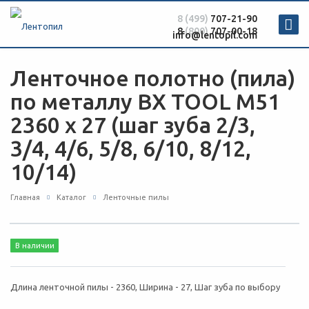
8 (499)
707-21-90
8
(800)
707-00-18
info@lentopil.com
Ленточное полотно (пила)
по металлу BX TOOL М51
2360 х 27 (шаг зуба 2/3,
3/4, 4/6, 5/8, 6/10, 8/12,
10/14)
Главная
Каталог
Ленточные пилы
В наличии
Длина ленточной пилы - 2360, Ширина - 27, Шаг зуба по выбору