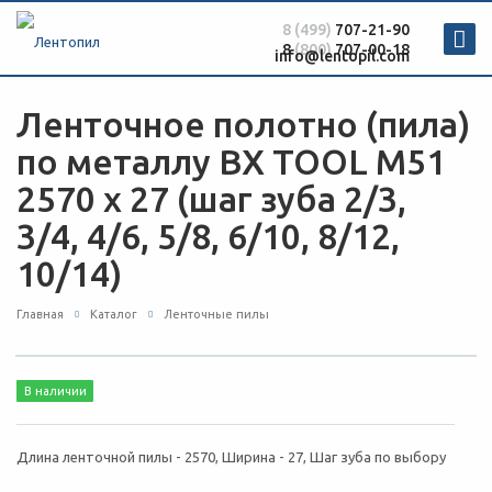
8 (499)
707-21-90
8
(800)
707-00-18
info@lentopil.com
Ленточное полотно (пила)
по металлу BX TOOL М51
2570 х 27 (шаг зуба 2/3,
3/4, 4/6, 5/8, 6/10, 8/12,
10/14)
Главная
Каталог
Ленточные пилы
В наличии
Длина ленточной пилы - 2570, Ширина - 27, Шаг зуба по выбору