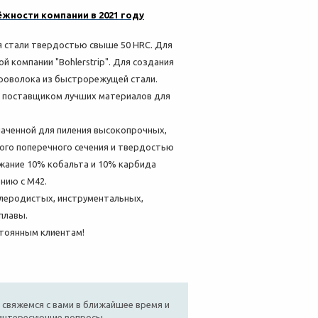
жности компании в 2021 году
я стали твердостью свыше 50 HRC. Для
 компании "Bohlerstrip". Для создания
проволока из быстрорежущей стали.
же поставщиком лучших материалов для
наченной для пиления высокопрочных,
ого поперечного сечения и твердостью
ржание 10% кобальта и 10% карбида
нию с M42.
глеродистых, инструментальных,
плавы.
остоянным клиентам!
 свяжемся с вами в ближайшее время и
 интересующие вопросы.