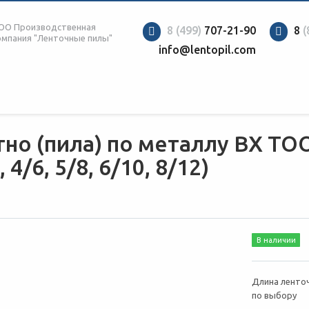
ОО Производственная
8 (499)
707-21-90
8
(
омпания "Ленточные пилы"
info@lentopil.com
но (пила) по металлу BX TOO
 4/6, 5/8, 6/10, 8/12)
В наличии
Длина ленточ
по выбору