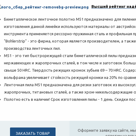
Высший рейтинг надё
Биметаллическое ленточное полотно M51 предназначено для пилени
изготовления данной линейки используются материалы от австрийской
инструмента применяется рессорно-пружинная сталь и профильная 
"Bohlerstrip" - это фирма, которая является производителем, а так
производства ленточных пил.
M51 - это тип быстрорежущей стали биметаллической пилы предназ
нержавеющих и жаропрочных сталей, в том числе и заготовок больш
свыше 50 HRC. Твердость режущих кромок зубьев 69 – 70 HRC. Соде
вольфрама увеличивает стойкость режущей кромки на 20% по сравне
Ленточная пила М51 предназначена для резки заготовок из высокоу
жаропрочных, титановых сталей, а также хром-никельсодержащие с
Полотно есть в наличии! Срок изготовления пилы - 1 день. Скидки п
Оформите заявку на сайте, мы
ЗАКАЗАТЬ ТОВАР
ответим на все