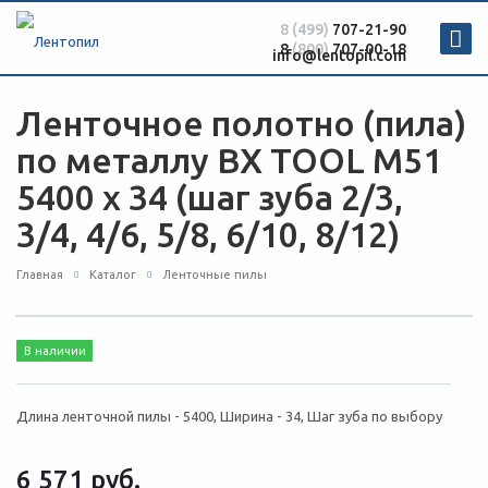
8 (499)
707-21-90
8
(800)
707-00-18
info@lentopil.com
Ленточное полотно (пила)
по металлу BX TOOL М51
5400 х 34 (шаг зуба 2/3,
3/4, 4/6, 5/8, 6/10, 8/12)
Главная
Каталог
Ленточные пилы
В наличии
Длина ленточной пилы - 5400, Ширина - 34, Шаг зуба по выбору
6 571
руб.