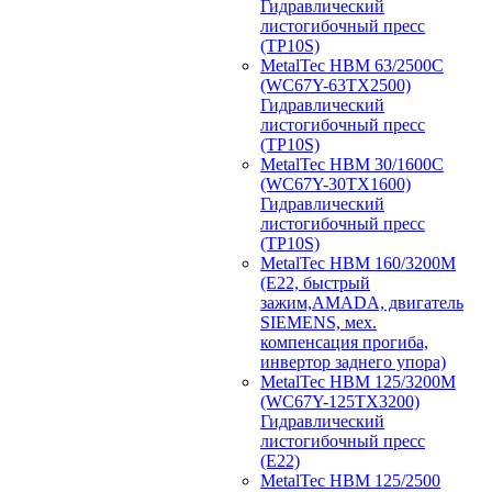
Гидравлический
листогибочный пресс
(TP10S)
MetalTec HBM 63/2500C
(WC67Y-63TX2500)
Гидравлический
листогибочный пресс
(TP10S)
MetalTec HBM 30/1600C
(WC67Y-30TX1600)
Гидравлический
листогибочный пресс
(TP10S)
MetalTec HBM 160/3200M
(E22, быстрый
зажим,AMADA, двигатель
SIEMENS, мех.
компенсация прогиба,
инвертор заднего упора)
MetalTec HBM 125/3200M
(WC67Y-125TX3200)
Гидравлический
листогибочный пресс
(E22)
MetalTec HBM 125/2500