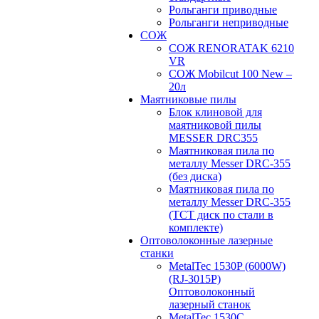
Рольганги приводные
Рольганги неприводные
СОЖ
СОЖ RENORATAK 6210
VR
СОЖ Mobilcut 100 New –
20л
Маятниковые пилы
Блок клиновой для
маятниковой пилы
MESSER DRC355
Маятниковая пила по
металлу Messer DRC-355
(без диска)
Маятниковая пила по
металлу Messer DRC-355
(ТСТ диск по стали в
комплекте)
Оптоволоконные лазерные
станки
MetalTec 1530P (6000W)
(RJ-3015P)
Оптоволоконный
лазерный станок
MetalTec 1530С