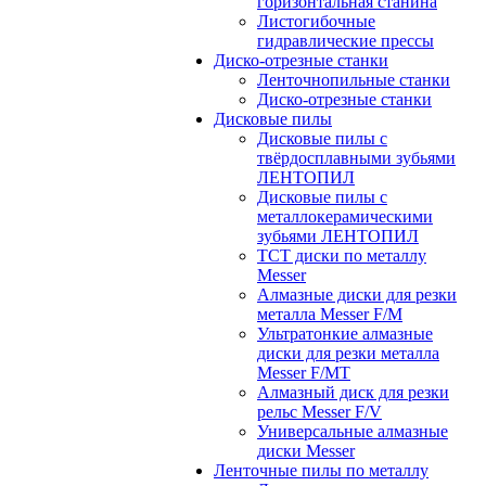
горизонтальная станина
Листогибочные
гидравлические прессы
Диско-отрезные станки
Ленточнопильные станки
Диско-отрезные станки
Дисковые пилы
Дисковые пилы с
твёрдосплавными зубьями
ЛЕНТОПИЛ
Дисковые пилы с
металлокерамическими
зубьями ЛЕНТОПИЛ
ТСТ диски по металлу
Messer
Алмазные диски для резки
металла Messer F/M
Ультратонкие алмазные
диски для резки металла
Messer F/MT
Алмазный диск для резки
рельс Messer F/V
Универсальные алмазные
диски Messer
Ленточные пилы по металлу