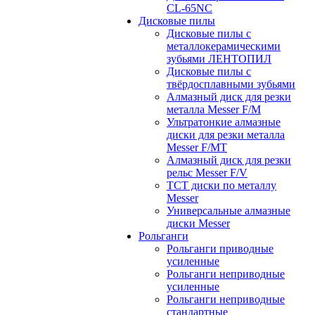
CL-65NC
Дисковые пилы
Дисковые пилы с
металлокерамическими
зубьями ЛЕНТОПИЛ
Дисковые пилы с
твёрдосплавными зубьями
Алмазный диск для резки
металла Messer F/M
Ультратонкие алмазные
диски для резки металла
Messer F/MT
Алмазный диск для резки
рельс Messer F/V
ТСТ диски по металлу
Messer
Универсальные алмазные
диски Messer
Рольганги
Рольганги приводные
усиленные
Рольганги неприводные
усиленные
Рольганги неприводные
стандартные