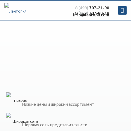
8 (499)
707-21-90
8
(800)
707-00-18
info@lentopil.com
Низкие цены и широкий ассортимент
Широкая сеть представительств