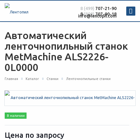
8 (499)
707-21-90
8
(800)
707-00-18
info@lentopil.com
Автоматический
ленточнопильный станок
MetMachine ALS2226-
0L0000
Главная
Каталог
Станки
Ленточнопильные станки
В наличии
Цена по зап
р
осу