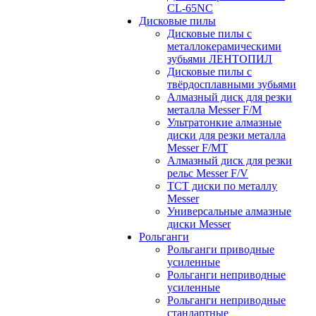
CL-65NC
Дисковые пилы
Дисковые пилы с
металлокерамическими
зубьями ЛЕНТОПИЛ
Дисковые пилы с
твёрдосплавными зубьями
Алмазный диск для резки
металла Messer F/M
Ультратонкие алмазные
диски для резки металла
Messer F/MT
Алмазный диск для резки
рельс Messer F/V
ТСТ диски по металлу
Messer
Универсальные алмазные
диски Messer
Рольганги
Рольганги приводные
усиленные
Рольганги неприводные
усиленные
Рольганги неприводные
стандартные