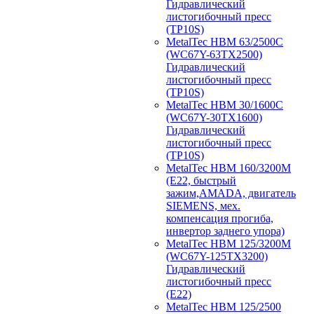
Гидравлический
листогибочный пресс
(TP10S)
MetalTec HBM 63/2500C
(WC67Y-63TX2500)
Гидравлический
листогибочный пресс
(TP10S)
MetalTec HBM 30/1600C
(WC67Y-30TX1600)
Гидравлический
листогибочный пресс
(TP10S)
MetalTec HBM 160/3200M
(E22, быстрый
зажим,AMADA, двигатель
SIEMENS, мех.
компенсация прогиба,
инвертор заднего упора)
MetalTec HBM 125/3200M
(WC67Y-125TX3200)
Гидравлический
листогибочный пресс
(E22)
MetalTec HBM 125/2500