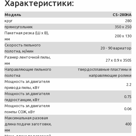
Характеристики:
Модель
CS-280HA
круг
280
прямоугольник
350 х 250
Пакетная резка (Ш х В),
200 х 130
мм
Скорость пильного
20 - 90 вариатор
полотна, м/мин
Размер ленточной пилы,
27 х 0.9 х 3505
мм
Направляющие пильного
твердосплавные пластины и
полотна
направляющие ролики
Мощность эл.двигателя
2.2
привода пилы, кВт
Мощность эл.двигателя
0.75
гидростанции, кВт
Мощность эл.двигателя
0.06
помпы СОЖ, кВт
Максимальная разовая
длина подачи заготовки,
400
мм