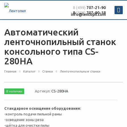
8 (499)
707-21-90
8
(800)
707-00-18
info@lentopil.com
Автоматический
ленточнопильный станок
консольного типа CS-
280HA
Главная
Каталог
Станки
Ленточнопильные станки
Артикул:
CS-280HA
В наличии
Стандарное оснащение оборудования:
-контроль подачи пильной рамы
-освещение зоны реза
-щётка для очистки пилы