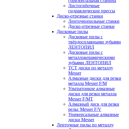
горизонтальная станина
Листогибочные
гидравлические прессы
Диско-отрезные станки
Ленточнопильные станки
Диско-отрезные станки
Дисковые пилы
Дисковые пилы с
твёрдосплавными зубьями
ЛЕНТОПИЛ
Дисковые пилы с
металлокерамическими
зубьями ЛЕНТОПИЛ
ТСТ диски по металлу
Messer
Алмазные диски для резки
металла Messer F/M
Ультратонкие алмазные
диски для резки металла
Messer F/MT
Алмазный диск для резки
рельс Messer F/V
Универсальные алмазные
диски Messer
Ленточные пилы по металлу