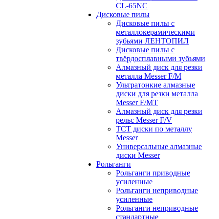
CL-65NC
Дисковые пилы
Дисковые пилы с
металлокерамическими
зубьями ЛЕНТОПИЛ
Дисковые пилы с
твёрдосплавными зубьями
Алмазный диск для резки
металла Messer F/M
Ультратонкие алмазные
диски для резки металла
Messer F/MT
Алмазный диск для резки
рельс Messer F/V
ТСТ диски по металлу
Messer
Универсальные алмазные
диски Messer
Рольганги
Рольганги приводные
усиленные
Рольганги неприводные
усиленные
Рольганги неприводные
стандартные