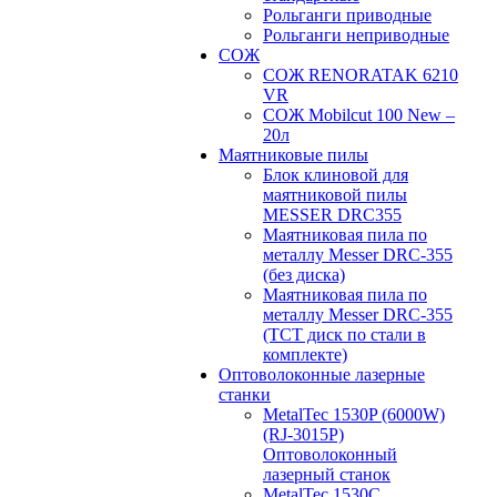
Рольганги приводные
Рольганги неприводные
СОЖ
СОЖ RENORATAK 6210
VR
СОЖ Mobilcut 100 New –
20л
Маятниковые пилы
Блок клиновой для
маятниковой пилы
MESSER DRC355
Маятниковая пила по
металлу Messer DRC-355
(без диска)
Маятниковая пила по
металлу Messer DRC-355
(ТСТ диск по стали в
комплекте)
Оптоволоконные лазерные
станки
MetalTec 1530P (6000W)
(RJ-3015P)
Оптоволоконный
лазерный станок
MetalTec 1530С