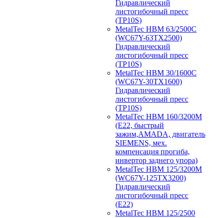
Гидравлический
листогибочный пресс
(TP10S)
MetalTec HBM 63/2500C
(WC67Y-63TX2500)
Гидравлический
листогибочный пресс
(TP10S)
MetalTec HBM 30/1600C
(WC67Y-30TX1600)
Гидравлический
листогибочный пресс
(TP10S)
MetalTec HBM 160/3200M
(E22, быстрый
зажим,AMADA, двигатель
SIEMENS, мех.
компенсация прогиба,
инвертор заднего упора)
MetalTec HBM 125/3200M
(WC67Y-125TX3200)
Гидравлический
листогибочный пресс
(E22)
MetalTec HBM 125/2500