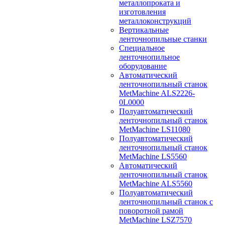
металлопроката и
изготовления
металлоконструкций
Вертикальные
ленточнопильные станки
Специальное
ленточнопильное
оборудование
Автоматический
ленточнопильный станок
MetMachine ALS2226-
0L0000
Полуавтоматический
ленточнопильный станок
MetMachine LS11080
Полуавтоматический
ленточнопильный станок
MetMachine LS5560
Автоматический
ленточнопильный станок
MetMachine ALS5560
Полуавтоматический
ленточнопильный станок с
поворотной рамой
MetMachine LSZ7570