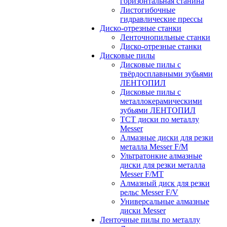
горизонтальная станина
Листогибочные
гидравлические прессы
Диско-отрезные станки
Ленточнопильные станки
Диско-отрезные станки
Дисковые пилы
Дисковые пилы с
твёрдосплавными зубьями
ЛЕНТОПИЛ
Дисковые пилы с
металлокерамическими
зубьями ЛЕНТОПИЛ
ТСТ диски по металлу
Messer
Алмазные диски для резки
металла Messer F/M
Ультратонкие алмазные
диски для резки металла
Messer F/MT
Алмазный диск для резки
рельс Messer F/V
Универсальные алмазные
диски Messer
Ленточные пилы по металлу