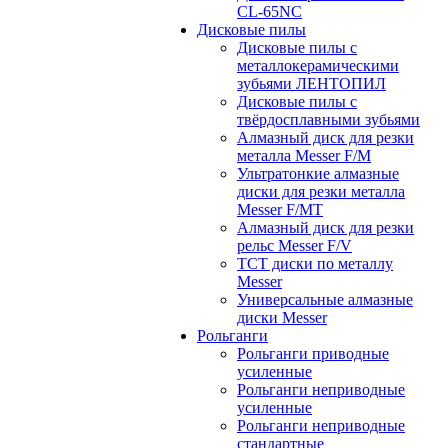
CL-65NC
Дисковые пилы
Дисковые пилы с
металлокерамическими
зубьями ЛЕНТОПИЛ
Дисковые пилы с
твёрдосплавными зубьями
Алмазный диск для резки
металла Messer F/M
Ультратонкие алмазные
диски для резки металла
Messer F/MT
Алмазный диск для резки
рельс Messer F/V
ТСТ диски по металлу
Messer
Универсальные алмазные
диски Messer
Рольганги
Рольганги приводные
усиленные
Рольганги неприводные
усиленные
Рольганги неприводные
стандартные