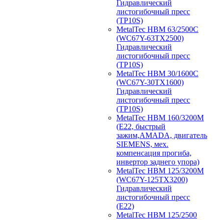
Гидравлический
листогибочный пресс
(TP10S)
MetalTec HBM 63/2500C
(WC67Y-63TX2500)
Гидравлический
листогибочный пресс
(TP10S)
MetalTec HBM 30/1600C
(WC67Y-30TX1600)
Гидравлический
листогибочный пресс
(TP10S)
MetalTec HBM 160/3200M
(E22, быстрый
зажим,AMADA, двигатель
SIEMENS, мех.
компенсация прогиба,
инвертор заднего упора)
MetalTec HBM 125/3200M
(WC67Y-125TX3200)
Гидравлический
листогибочный пресс
(E22)
MetalTec HBM 125/2500