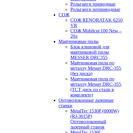
Рольганги приводные
Рольганги неприводные
СОЖ
СОЖ RENORATAK 6210
VR
СОЖ Mobilcut 100 New –
20л
Маятниковые пилы
Блок клиновой для
маятниковой пилы
MESSER DRC355
Маятниковая пила по
металлу Messer DRC-355
(без диска)
Маятниковая пила по
металлу Messer DRC-355
(ТСТ диск по стали в
комплекте)
Оптоволоконные лазерные
станки
MetalTec 1530P (6000W)
(RJ-3015P)
Оптоволоконный
лазерный станок
MetalTec 1530С