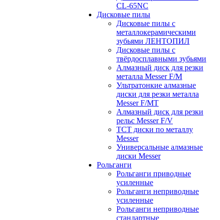
CL-65NC
Дисковые пилы
Дисковые пилы с
металлокерамическими
зубьями ЛЕНТОПИЛ
Дисковые пилы с
твёрдосплавными зубьями
Алмазный диск для резки
металла Messer F/M
Ультратонкие алмазные
диски для резки металла
Messer F/MT
Алмазный диск для резки
рельс Messer F/V
ТСТ диски по металлу
Messer
Универсальные алмазные
диски Messer
Рольганги
Рольганги приводные
усиленные
Рольганги неприводные
усиленные
Рольганги неприводные
стандартные