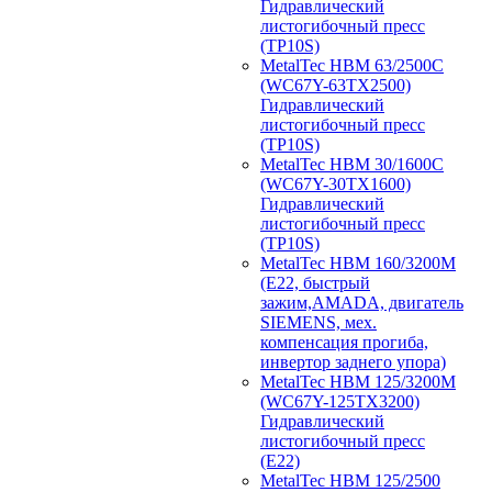
Гидравлический
листогибочный пресс
(TP10S)
MetalTec HBM 63/2500C
(WC67Y-63TX2500)
Гидравлический
листогибочный пресс
(TP10S)
MetalTec HBM 30/1600C
(WC67Y-30TX1600)
Гидравлический
листогибочный пресс
(TP10S)
MetalTec HBM 160/3200M
(E22, быстрый
зажим,AMADA, двигатель
SIEMENS, мех.
компенсация прогиба,
инвертор заднего упора)
MetalTec HBM 125/3200M
(WC67Y-125TX3200)
Гидравлический
листогибочный пресс
(E22)
MetalTec HBM 125/2500