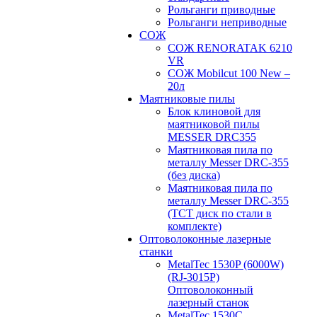
Рольганги приводные
Рольганги неприводные
СОЖ
СОЖ RENORATAK 6210
VR
СОЖ Mobilcut 100 New –
20л
Маятниковые пилы
Блок клиновой для
маятниковой пилы
MESSER DRC355
Маятниковая пила по
металлу Messer DRC-355
(без диска)
Маятниковая пила по
металлу Messer DRC-355
(ТСТ диск по стали в
комплекте)
Оптоволоконные лазерные
станки
MetalTec 1530P (6000W)
(RJ-3015P)
Оптоволоконный
лазерный станок
MetalTec 1530С