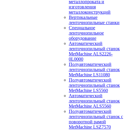
металлопроката и
изготовления
металлоконструкций
Вертикальные
ленточнопильные станки
Специальное
ленточнопильное
оборудование
Автоматический
ленточнопильный станок
MetMachine ALS2226-
0L0000
Полуавтоматический
ленточнопильный станок
MetMachine LS11080
Полуавтоматический
ленточнопильный станок
MetMachine LS5560
Автоматический
ленточнопильный станок
MetMachine ALS5560
Полуавтоматический
ленточнопильный станок с
поворотной рамой
MetMachine LSZ7570