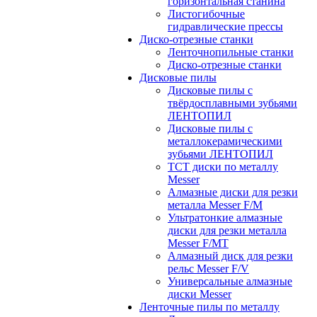
горизонтальная станина
Листогибочные
гидравлические прессы
Диско-отрезные станки
Ленточнопильные станки
Диско-отрезные станки
Дисковые пилы
Дисковые пилы с
твёрдосплавными зубьями
ЛЕНТОПИЛ
Дисковые пилы с
металлокерамическими
зубьями ЛЕНТОПИЛ
ТСТ диски по металлу
Messer
Алмазные диски для резки
металла Messer F/M
Ультратонкие алмазные
диски для резки металла
Messer F/MT
Алмазный диск для резки
рельс Messer F/V
Универсальные алмазные
диски Messer
Ленточные пилы по металлу