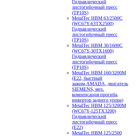
Гидравлический
листогибочный пресс
(TP10S)
MetalTec HBM 63/2500C
(WC67Y-63TX2500)
Гидравлический
листогибочный пресс
(TP10S)
MetalTec HBM 30/1600C
(WC67Y-30TX1600)
Гидравлический
листогибочный пресс
(TP10S)
MetalTec HBM 160/3200M
(E22, быстрый
зажим,AMADA, двигатель
SIEMENS, мех.
компенсация прогиба,
инвертор заднего упора)
MetalTec HBM 125/3200M
(WC67Y-125TX3200)
Гидравлический
листогибочный пресс
(E22)
MetalTec HBM 125/2500