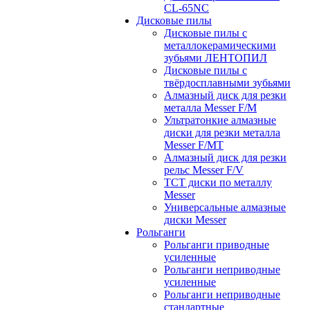
CL-65NC
Дисковые пилы
Дисковые пилы с
металлокерамическими
зубьями ЛЕНТОПИЛ
Дисковые пилы с
твёрдосплавными зубьями
Алмазный диск для резки
металла Messer F/M
Ультратонкие алмазные
диски для резки металла
Messer F/MT
Алмазный диск для резки
рельс Messer F/V
ТСТ диски по металлу
Messer
Универсальные алмазные
диски Messer
Рольганги
Рольганги приводные
усиленные
Рольганги неприводные
усиленные
Рольганги неприводные
стандартные