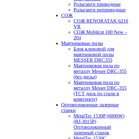
Рольганги приводные
Рольганги неприводные
СОЖ
СОЖ RENORATAK 6210
VR
СОЖ Mobilcut 100 New –
20л
Маятниковые пилы
Блок клиновой для
маятниковой пилы
MESSER DRC355
Маятниковая пила по
металлу Messer DRC-355
(без диска)
Маятниковая пила по
металлу Messer DRC-355
(ТСТ диск по стали в
комплекте)
Оптоволоконные лазерные
станки
MetalTec 1530P (6000W)
(RJ-3015P)
Оптоволоконный
лазерный станок
MetalTec 1530С