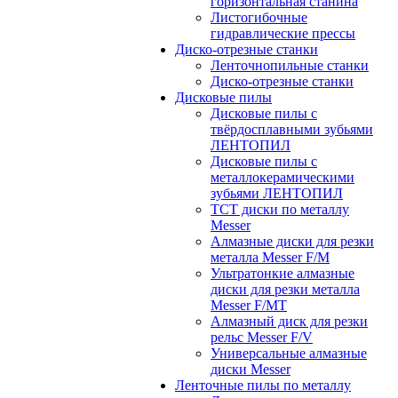
горизонтальная станина
Листогибочные
гидравлические прессы
Диско-отрезные станки
Ленточнопильные станки
Диско-отрезные станки
Дисковые пилы
Дисковые пилы с
твёрдосплавными зубьями
ЛЕНТОПИЛ
Дисковые пилы с
металлокерамическими
зубьями ЛЕНТОПИЛ
ТСТ диски по металлу
Messer
Алмазные диски для резки
металла Messer F/M
Ультратонкие алмазные
диски для резки металла
Messer F/MT
Алмазный диск для резки
рельс Messer F/V
Универсальные алмазные
диски Messer
Ленточные пилы по металлу