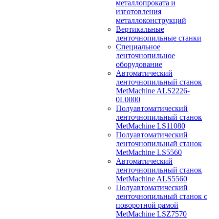
металлопроката и
изготовления
металлоконструкций
Вертикальные
ленточнопильные станки
Специальное
ленточнопильное
оборудование
Автоматический
ленточнопильный станок
MetMachine ALS2226-
0L0000
Полуавтоматический
ленточнопильный станок
MetMachine LS11080
Полуавтоматический
ленточнопильный станок
MetMachine LS5560
Автоматический
ленточнопильный станок
MetMachine ALS5560
Полуавтоматический
ленточнопильный станок с
поворотной рамой
MetMachine LSZ7570