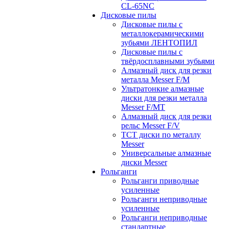
CL-65NC
Дисковые пилы
Дисковые пилы с
металлокерамическими
зубьями ЛЕНТОПИЛ
Дисковые пилы с
твёрдосплавными зубьями
Алмазный диск для резки
металла Messer F/M
Ультратонкие алмазные
диски для резки металла
Messer F/MT
Алмазный диск для резки
рельс Messer F/V
ТСТ диски по металлу
Messer
Универсальные алмазные
диски Messer
Рольганги
Рольганги приводные
усиленные
Рольганги неприводные
усиленные
Рольганги неприводные
стандартные