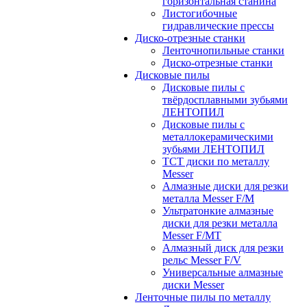
горизонтальная станина
Листогибочные
гидравлические прессы
Диско-отрезные станки
Ленточнопильные станки
Диско-отрезные станки
Дисковые пилы
Дисковые пилы с
твёрдосплавными зубьями
ЛЕНТОПИЛ
Дисковые пилы с
металлокерамическими
зубьями ЛЕНТОПИЛ
ТСТ диски по металлу
Messer
Алмазные диски для резки
металла Messer F/M
Ультратонкие алмазные
диски для резки металла
Messer F/MT
Алмазный диск для резки
рельс Messer F/V
Универсальные алмазные
диски Messer
Ленточные пилы по металлу