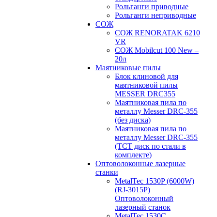
Рольганги приводные
Рольганги неприводные
СОЖ
СОЖ RENORATAK 6210
VR
СОЖ Mobilcut 100 New –
20л
Маятниковые пилы
Блок клиновой для
маятниковой пилы
MESSER DRC355
Маятниковая пила по
металлу Messer DRC-355
(без диска)
Маятниковая пила по
металлу Messer DRC-355
(ТСТ диск по стали в
комплекте)
Оптоволоконные лазерные
станки
MetalTec 1530P (6000W)
(RJ-3015P)
Оптоволоконный
лазерный станок
MetalTec 1530С