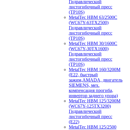
Гидравлический
листогибочный пресс
(TP10S)
MetalTec HBM 63/2500C
(WC67Y-63TX2500)
Гидравлический
листогибочный пресс
(TP10S)
MetalTec HBM 30/1600C
(WC67Y-30TX1600)
Гидравлический
листогибочный пресс
(TP10S)
MetalTec HBM 160/3200M
(E22, быстрый
зажим,AMADA, двигатель
SIEMENS, мех.
компенсация прогиба,
инвертор заднего упора)
MetalTec HBM 125/3200M
(WC67Y-125TX3200)
Гидравлический
листогибочный пресс
(E22)
MetalTec HBM 125/2500