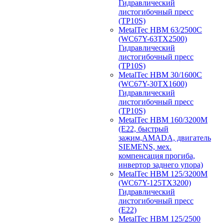
Гидравлический
листогибочный пресс
(TP10S)
MetalTec HBM 63/2500C
(WC67Y-63TX2500)
Гидравлический
листогибочный пресс
(TP10S)
MetalTec HBM 30/1600C
(WC67Y-30TX1600)
Гидравлический
листогибочный пресс
(TP10S)
MetalTec HBM 160/3200M
(E22, быстрый
зажим,AMADA, двигатель
SIEMENS, мех.
компенсация прогиба,
инвертор заднего упора)
MetalTec HBM 125/3200M
(WC67Y-125TX3200)
Гидравлический
листогибочный пресс
(E22)
MetalTec HBM 125/2500