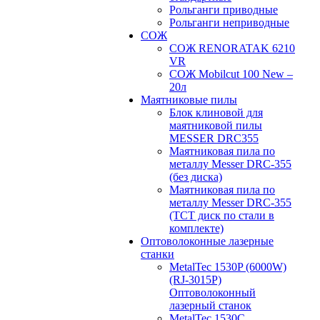
Рольганги приводные
Рольганги неприводные
СОЖ
СОЖ RENORATAK 6210
VR
СОЖ Mobilcut 100 New –
20л
Маятниковые пилы
Блок клиновой для
маятниковой пилы
MESSER DRC355
Маятниковая пила по
металлу Messer DRC-355
(без диска)
Маятниковая пила по
металлу Messer DRC-355
(ТСТ диск по стали в
комплекте)
Оптоволоконные лазерные
станки
MetalTec 1530P (6000W)
(RJ-3015P)
Оптоволоконный
лазерный станок
MetalTec 1530С