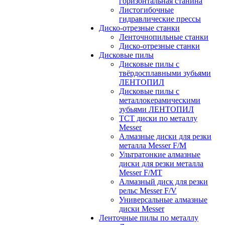
горизонтальная станина
Листогибочные
гидравлические прессы
Диско-отрезные станки
Ленточнопильные станки
Диско-отрезные станки
Дисковые пилы
Дисковые пилы с
твёрдосплавными зубьями
ЛЕНТОПИЛ
Дисковые пилы с
металлокерамическими
зубьями ЛЕНТОПИЛ
ТСТ диски по металлу
Messer
Алмазные диски для резки
металла Messer F/M
Ультратонкие алмазные
диски для резки металла
Messer F/MT
Алмазный диск для резки
рельс Messer F/V
Универсальные алмазные
диски Messer
Ленточные пилы по металлу