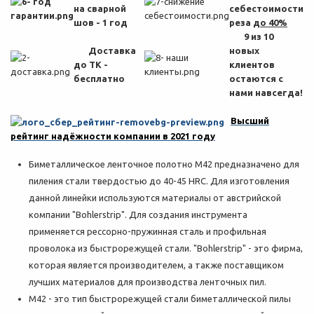
на сварной
себестоимости
шов - 1 год
реза
до 40%
9 из 10
Доставка
новых
до ТК -
клиентов
бесплатно
остаются с
нами навсегда!
Высший
рейтинг надёжности компании в 2021 году
Биметаллическое ленточное полотно M42 предназначено для
пиления стали твердостью до 40-45 HRC. Для изготовления
данной линейки используются материалы от австрийской
компании "Bohlerstrip". Для создания инструмента
применяется рессорно-пружинная сталь и профильная
проволока из быстрорежущей стали. "Bohlerstrip" - это фирма,
которая является производителем, а также поставщиком
лучших материалов для производства ленточных пил.
M42 - это тип быстрорежущей стали биметаллической пилы