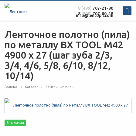
8 (499)
707-21-90
8
(800)
707-00-18
info@lentopil.com
Ленточное полотно (пила)
по металлу BX TOOL M42
4900 х 27 (шаг зуба 2/3,
3/4, 4/6, 5/8, 6/10, 8/12,
10/14)
Главная
Каталог
Ленточные пилы
В наличии