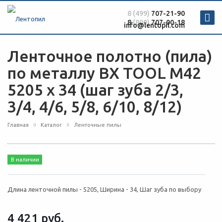
8 (499)
707-21-90
8
(800)
707-00-18
info@lentopil.com
Ленточное полотно (пила)
по металлу BX TOOL M42
5205 х 34 (шаг зуба 2/3,
3/4, 4/6, 5/8, 6/10, 8/12)
Главная
Каталог
Ленточные пилы
В наличии
Длина ленточной пилы - 5205, Ширина - 34, Шаг зуба по выбору
4 421
руб.