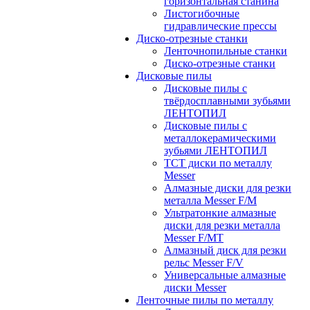
горизонтальная станина
Листогибочные
гидравлические прессы
Диско-отрезные станки
Ленточнопильные станки
Диско-отрезные станки
Дисковые пилы
Дисковые пилы с
твёрдосплавными зубьями
ЛЕНТОПИЛ
Дисковые пилы с
металлокерамическими
зубьями ЛЕНТОПИЛ
ТСТ диски по металлу
Messer
Алмазные диски для резки
металла Messer F/M
Ультратонкие алмазные
диски для резки металла
Messer F/MT
Алмазный диск для резки
рельс Messer F/V
Универсальные алмазные
диски Messer
Ленточные пилы по металлу