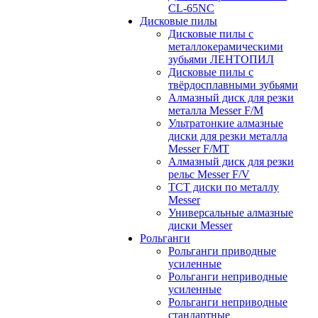
CL-65NC
Дисковые пилы
Дисковые пилы с
металлокерамическими
зубьями ЛЕНТОПИЛ
Дисковые пилы с
твёрдосплавными зубьями
Алмазный диск для резки
металла Messer F/M
Ультратонкие алмазные
диски для резки металла
Messer F/MT
Алмазный диск для резки
рельс Messer F/V
ТСТ диски по металлу
Messer
Универсальные алмазные
диски Messer
Рольганги
Рольганги приводные
усиленные
Рольганги неприводные
усиленные
Рольганги неприводные
стандартные