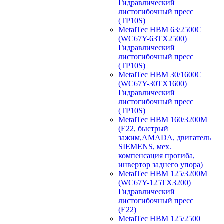
Гидравлический
листогибочный пресс
(TP10S)
MetalTec HBM 63/2500C
(WC67Y-63TX2500)
Гидравлический
листогибочный пресс
(TP10S)
MetalTec HBM 30/1600C
(WC67Y-30TX1600)
Гидравлический
листогибочный пресс
(TP10S)
MetalTec HBM 160/3200M
(E22, быстрый
зажим,AMADA, двигатель
SIEMENS, мех.
компенсация прогиба,
инвертор заднего упора)
MetalTec HBM 125/3200M
(WC67Y-125TX3200)
Гидравлический
листогибочный пресс
(E22)
MetalTec HBM 125/2500