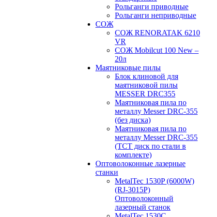
Рольганги приводные
Рольганги неприводные
СОЖ
СОЖ RENORATAK 6210
VR
СОЖ Mobilcut 100 New –
20л
Маятниковые пилы
Блок клиновой для
маятниковой пилы
MESSER DRC355
Маятниковая пила по
металлу Messer DRC-355
(без диска)
Маятниковая пила по
металлу Messer DRC-355
(ТСТ диск по стали в
комплекте)
Оптоволоконные лазерные
станки
MetalTec 1530P (6000W)
(RJ-3015P)
Оптоволоконный
лазерный станок
MetalTec 1530С