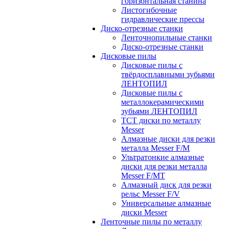
горизонтальная станина
Листогибочные
гидравлические прессы
Диско-отрезные станки
Ленточнопильные станки
Диско-отрезные станки
Дисковые пилы
Дисковые пилы с
твёрдосплавными зубьями
ЛЕНТОПИЛ
Дисковые пилы с
металлокерамическими
зубьями ЛЕНТОПИЛ
ТСТ диски по металлу
Messer
Алмазные диски для резки
металла Messer F/M
Ультратонкие алмазные
диски для резки металла
Messer F/MT
Алмазный диск для резки
рельс Messer F/V
Универсальные алмазные
диски Messer
Ленточные пилы по металлу