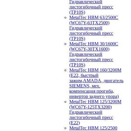
Гидравлический
листогибочный пресс
(TP10S)
MetalTec HBM 63/2500C
(WC67Y-63TX2500)
Гидравлический
листогибочный пресс
(TP10S)
MetalTec HBM 30/1600C
(WC67Y-30TX1600)
Гидравлический
листогибочный пресс
(TP10S)
MetalTec HBM 160/3200M
(E22, быстрый
зажим,AMADA, двигатель
SIEMENS, мех.
компенсация прогиба,
инвертор заднего упора)
MetalTec HBM 125/3200M
(WC67Y-125TX3200)
Гидравлический
листогибочный пресс
(E22)
MetalTec HBM 125/2500