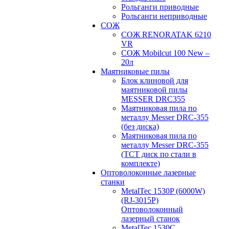
Рольганги приводные
Рольганги неприводные
СОЖ
СОЖ RENORATAK 6210
VR
СОЖ Mobilcut 100 New –
20л
Маятниковые пилы
Блок клиновой для
маятниковой пилы
MESSER DRC355
Маятниковая пила по
металлу Messer DRC-355
(без диска)
Маятниковая пила по
металлу Messer DRC-355
(ТСТ диск по стали в
комплекте)
Оптоволоконные лазерные
станки
MetalTec 1530P (6000W)
(RJ-3015P)
Оптоволоконный
лазерный станок
MetalTec 1530С