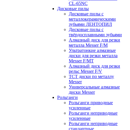
CL-65NC
Дисковые пилы
Дисковые пилы с
металлокерамическими
зубьями ЛЕНТОПИЛ
Дисковые пилы с
твёрдосплавными зубьями
Алмазный диск для резки
металла Messer F/M
Ультратонкие алмазные
диски для резки металла
Messer F/MT
Алмазный диск для резки
рельс Messer F/V
ТСТ диски по металлу
Messer
Универсальные алмазные
диски Messer
Рольганги
Рольганги приводные
усиленные
Рольганги неприводные
усиленные
Рольганги неприводные
стандартные