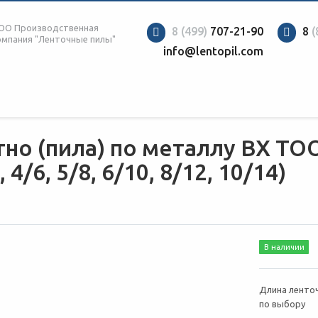
ОО Производственная
8 (499)
707-21-90
8
(
омпания "Ленточные пилы"
info@lentopil.com
но (пила) по металлу BX TOO
 4/6, 5/8, 6/10, 8/12, 10/14)
В наличии
Длина ленточ
по выбору