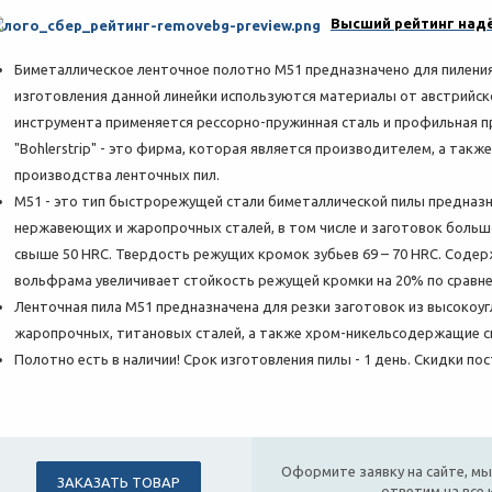
Высший рейтинг надё
Биметаллическое ленточное полотно M51 предназначено для пилени
изготовления данной линейки используются материалы от австрийской
инструмента применяется рессорно-пружинная сталь и профильная 
"Bohlerstrip" - это фирма, которая является производителем, а так
производства ленточных пил.
M51 - это тип быстрорежущей стали биметаллической пилы предназ
нержавеющих и жаропрочных сталей, в том числе и заготовок больш
свыше 50 HRC. Твердость режущих кромок зубьев 69 – 70 HRC. Соде
вольфрама увеличивает стойкость режущей кромки на 20% по сравне
Ленточная пила М51 предназначена для резки заготовок из высокоу
жаропрочных, титановых сталей, а также хром-никельсодержащие с
Полотно есть в наличии! Срок изготовления пилы - 1 день. Скидки п
Оформите заявку на сайте, мы
ЗАКАЗАТЬ ТОВАР
ответим на все