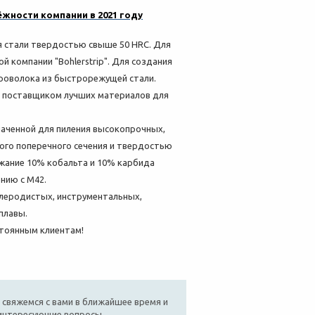
жности компании в 2021 году
я стали твердостью свыше 50 HRC. Для
 компании "Bohlerstrip". Для создания
проволока из быстрорежущей стали.
же поставщиком лучших материалов для
наченной для пиления высокопрочных,
ого поперечного сечения и твердостью
ржание 10% кобальта и 10% карбида
нию с M42.
глеродистых, инструментальных,
плавы.
остоянным клиентам!
 свяжемся с вами в ближайшее время и
 интересующие вопросы.