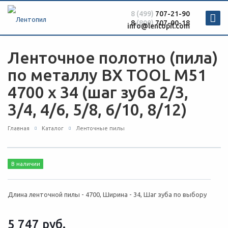
8 (499)
707-21-90
8
(800)
707-00-18
info@lentopil.com
Ленточное полотно (пила)
по металлу BX TOOL М51
4700 х 34 (шаг зуба 2/3,
3/4, 4/6, 5/8, 6/10, 8/12)
Главная
Каталог
Ленточные пилы
В наличии
Длина ленточной пилы - 4700, Ширина - 34, Шаг зуба по выбору
5 747
руб.