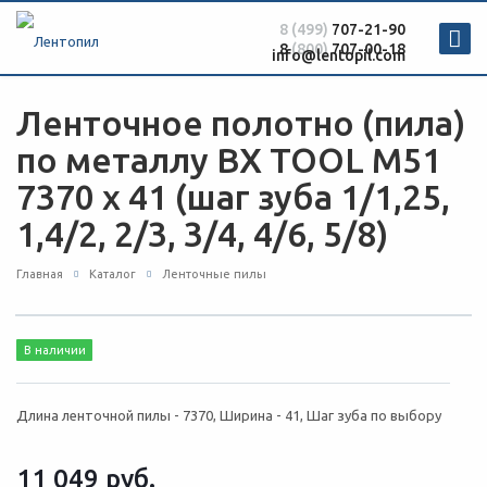
8 (499)
707-21-90
8
(800)
707-00-18
info@lentopil.com
Ленточное полотно (пила)
по металлу BX TOOL М51
7370 х 41 (шаг зуба 1/1,25,
1,4/2, 2/3, 3/4, 4/6, 5/8)
Главная
Каталог
Ленточные пилы
В наличии
Длина ленточной пилы - 7370, Ширина - 41, Шаг зуба по выбору
11 049
руб.