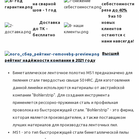
на сварной
себестоимости
шов - 1 год
реза
до 40%
9 из 10
Доставка
новых
до ТК -
клиентов
бесплатно
остаются с
нами навсегда!
Высший
рейтинг надёжности компании в 2021 году
Биметаллическое ленточное полотно M51 предназначено для
пиления стали твердостью свыше 50 HRC. Для изготовления
данной линейки используются материалы от австрийской
компании "Bohlerstrip". Для создания инструмента
применяется рессорно-пружинная сталь и профильная
проволока из быстрорежущей стали. "Bohlerstrip" - это фирма,
которая является производителем, а также поставщиком
лучших материалов для производства ленточных пил.
M51 - это тип быстрорежущей стали биметаллической пилы