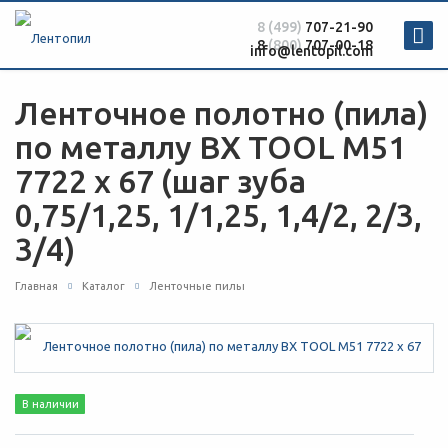
8 (499)
707-21-90
8
(800)
707-00-18
info@lentopil.com
Ленточное полотно (пила)
по металлу BX TOOL М51
7722 х 67 (шаг зуба
0,75/1,25, 1/1,25, 1,4/2, 2/3,
3/4)
Главная
Каталог
Ленточные пилы
В наличии