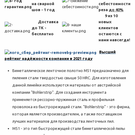
на сварной
себестоимости
шов - 1 год
реза
до 40%
9 из 10
Доставка
новых
до ТК -
клиентов
бесплатно
остаются с
нами навсегда!
Высший
рейтинг надёжности компании в 2021 году
Биметаллическое ленточное полотно M51 предназначено для
пиления стали твердостью свыше 50 HRC. Для изготовления
данной линейки используются материалы от австрийской
компании "Bohlerstrip". Для создания инструмента
применяется рессорно-пружинная сталь и профильная
проволока из быстрорежущей стали. "Bohlerstrip" - это фирма,
которая является производителем, а также поставщиком
лучших материалов для производства ленточных пил.
M51 - это тип быстрорежущей стали биметаллической пилы