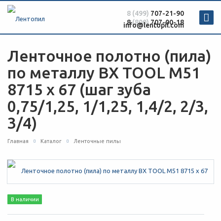
8 (499)
707-21-90
8
(800)
707-00-18
info@lentopil.com
Ленточное полотно (пила)
по металлу BX TOOL М51
8715 х 67 (шаг зуба
0,75/1,25, 1/1,25, 1,4/2, 2/3,
3/4)
Главная
Каталог
Ленточные пилы
В наличии