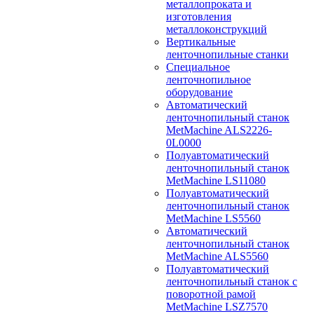
металлопроката и
изготовления
металлоконструкций
Вертикальные
ленточнопильные станки
Специальное
ленточнопильное
оборудование
Автоматический
ленточнопильный станок
MetMachine ALS2226-
0L0000
Полуавтоматический
ленточнопильный станок
MetMachine LS11080
Полуавтоматический
ленточнопильный станок
MetMachine LS5560
Автоматический
ленточнопильный станок
MetMachine ALS5560
Полуавтоматический
ленточнопильный станок с
поворотной рамой
MetMachine LSZ7570