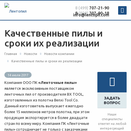
8 (499)
707-21-90
8
(800)
707-00-18
info@lentopil.com
Качественные пилы и
сроки их реализации
Главная
Новости
Новости компании
Качественные пилы и сроки их реализации
14 июля 2017
Компания ООО ПК
«Ленточные пилы»
является эксклюзивным поставщиком
ленточных пил от производителя BX TOOL,
ЗАДАТЬ
изготовленных из полотна Benxi Tool Co.
ВОПРОС
Данный изготовитель выпускает ежегодно
более 15 миллионов метров полотна, при этом
Наши
продукция экспортируется в более двадцати
специалисты
стран по всему миру. Компания ПК «Ленточные
ответят на любой
интересующий
пилы» сотрудничает не только с заказчиками